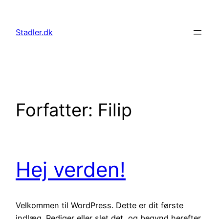
Spring
til
Stadler.dk
indhold
Forfatter:
Filip
Hej verden!
Velkommen til WordPress. Dette er dit første
indlæg. Rediger eller slet det, og begynd herefter